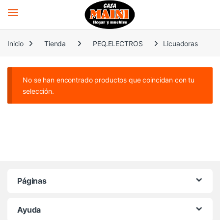
Saltar a la navegación
Saltar al contenido
Inicio
Tienda
PEQ.ELECTROS
Licuadoras
No se han encontrado productos que coincidan con tu
selección.
Páginas
Ayuda