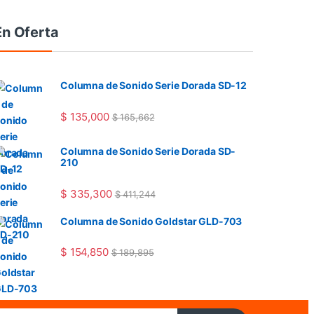
En Oferta
Columna de Sonido Serie Dorada SD-12
$
135,000
$
165,662
Columna de Sonido Serie Dorada SD-
210
$
335,300
$
411,244
Columna de Sonido Goldstar GLD-703
$
154,850
$
189,895