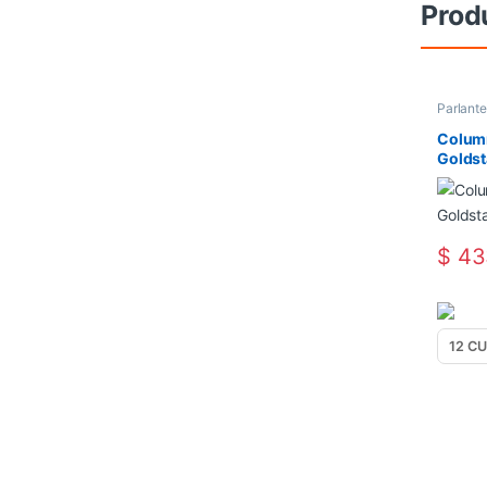
Prod
Parlante
Colum
Golds
$
43