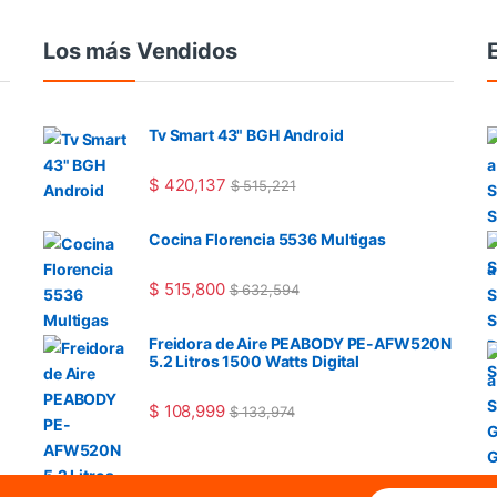
Los más Vendidos
Tv Smart 43" BGH Android
$
420,137
$
515,221
Cocina Florencia 5536 Multigas
$
515,800
$
632,594
Freidora de Aire PEABODY PE-AFW520N
5.2 Litros 1500 Watts Digital
$
108,999
$
133,974
E