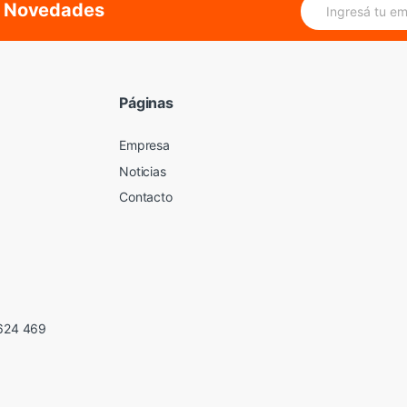
as Novedades
m
a
i
l
*
Páginas
Empresa
Noticias
Contacto
 624 469