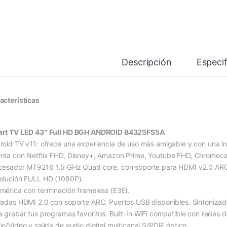
Descripción
Especif
acterísticas
rt TV LED 43″ Full HD BGH ANDROID B4325FS5A
roid TV v11: ofrece una experiencia de uso más amigable y con una inte
nta con Netflix FHD, Disney+, Amazon Prime, Youtube FHD, Chromecast
cesador MT9216 1,5 GHz Quad core, con soporte para HDMI v2.0 AR
olución FULL HD (1080P).
mética con terminación frameless (E3E).
radas HDMI 2.0 con soporte ARC. Puertos USB disponibles. Sintonizado
a grabar tus programas favoritos. Built-In WiFi compatible con redes 
io/Video y salida de audio digital multicanal S/PDIF óptico.