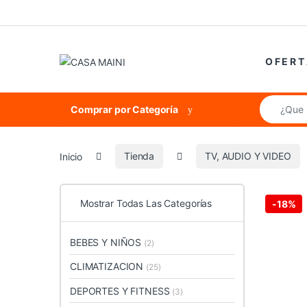
Saltar a la navegación
Saltar al contenido
O F E R T
Búsqueda 
Comprar por Categoría
Inicio
Tienda
TV, AUDIO Y VIDEO
Mostrar Todas Las Categorías
-
18%
BEBES Y NIÑOS
(2)
CLIMATIZACION
(25)
DEPORTES Y FITNESS
(3)