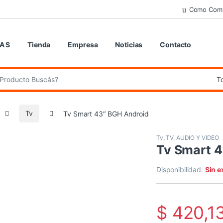
Como Com
 A S
Tienda
Empresa
Noticias
Contacto
de:
Tv
Tv Smart 43″ BGH Android
Tv
,
TV, AUDIO Y VIDEO
Tv Smart 
Disponibilidad:
Sin e
$
420,1