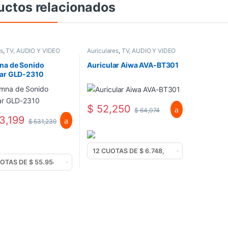
uctos relacionados
s
,
TV, AUDIO Y VIDEO
Auriculares
,
TV, AUDIO Y VIDEO
na de Sonido
Auricular Aiwa AVA-BT301
tar GLD-2310
$
52,250
$
64,074
3,199
$
531,239