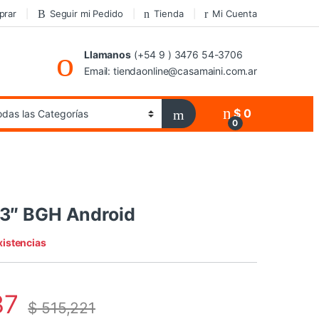
prar
Seguir mi Pedido
Tienda
Mi Cuenta
Llamanos
(+54 9 ) 3476 54-3706
Email: tiendaonline@casamaini.com.ar
$
0
0
43″ BGH Android
xistencias
37
$
515,221