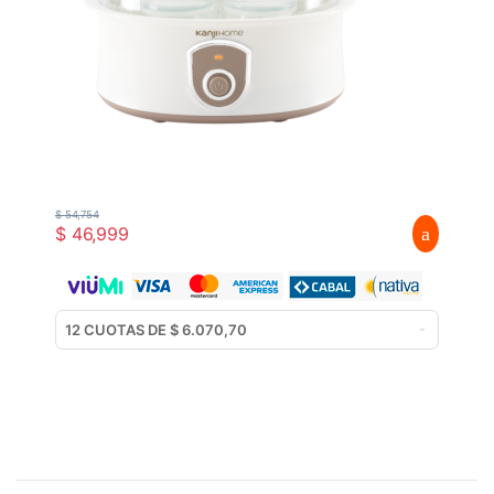
$
54,754
$
46,999