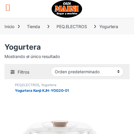
Saltar a la navegación
Saltar al contenido
Inicio
Tienda
PEQ.ELECTROS
Yogurtera
Yogurtera
Mostrando el único resultado
Filtros
PEQ.ELECTROS
,
Yogurtera
Yogurtera Kanji KJH-YOG20-01