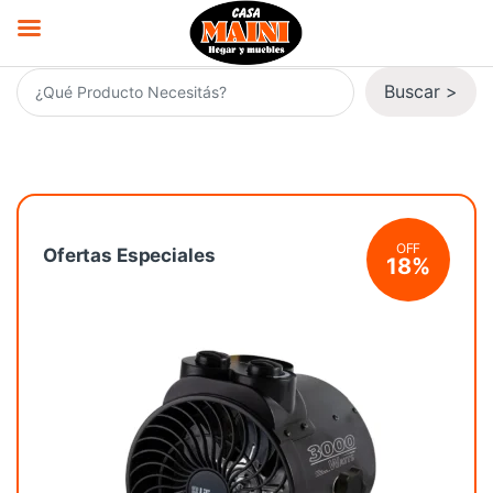
Saltar a la navegación
Saltar al contenido
Buscar
>
Buscar por:
OFF
Ofertas Especiales
18%