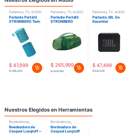
Parlantes
,
TV, AUDIO
Parlantes
,
TV, AUDIO
Parlantes
,
TV, AUDIO
Y VIDEO
Y VIDEO
Y VIDEO
Parlante Portátil
Parlante Portátil
Parlante JBL Go
STROMBERG Twin
STROMBERG
Essential
2
FORCE 40w
$
265,999
$
87,999
$
47,499
$
108,344
$
58,249
$
329,199
Nuestros Elegidos en Herramientas
Bordeadoras
,
Bordeadoras
,
HERRAMIENTAS
,
HOGAR
,
Jardín
Boedeadora de
Bordeadora de
HOGAR
Cesped Lusqtoff •
Cesped Lusqtoff