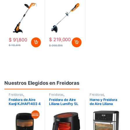
600 W
BL-1200-8
$
219,000
$
91,800
$
112,615
$
268,556
Nuestros Elegidos en Freidoras
Freidoras
,
Freidoras
,
Freidoras
,
PEQ.ELECTROS
PEQ.ELECTROS
PEQ.ELECTROS
Freidora de Aire
Freidora de Aire
Horno y Freidora
Kanji KJHAF1403 4
Liliana Lumifry 5L
de Aire Liliana
litros
AF905
Aircook 11,7L
AF950