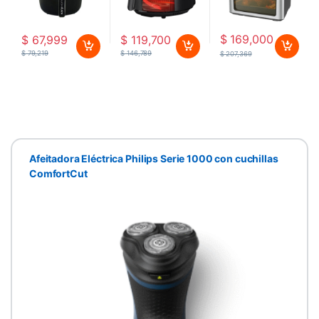
$
169,000
$
67,999
$
119,700
$
79,219
$
146,789
$
207,369
Afeitadora Eléctrica Philips Serie 1000 con cuchillas
ComfortCut