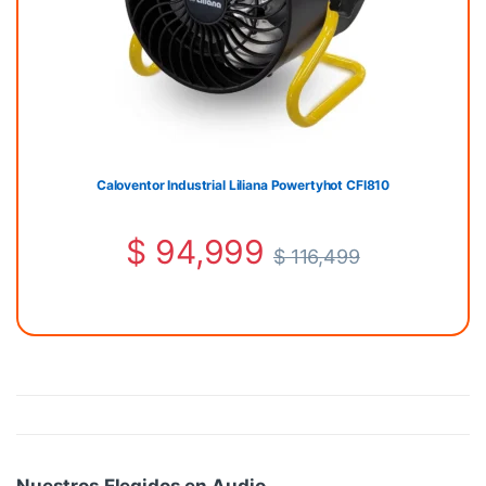
Caloventor Industrial Liliana Powertyhot CFI810
$
94,999
$
116,499
Nuestros Elegidos en Audio