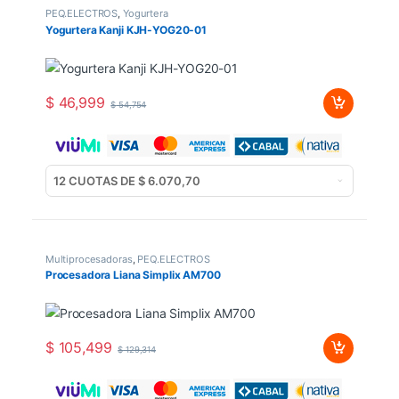
PEQ.ELECTROS
,
Yogurtera
Yogurtera Kanji KJH-YOG20-01
$
46,999
$
54,754
Multiprocesadoras
,
PEQ.ELECTROS
Procesadora Liana Simplix AM700
$
105,499
$
129,314