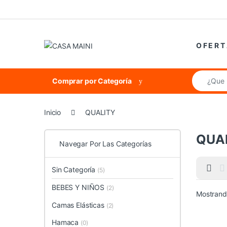
Saltar a la navegación
Saltar al contenido
O F E R T
Búsqueda 
Comprar por Categoría
Inicio
QUALITY
QUA
Navegar Por Las Categorías
Sin Categoría
(5)
BEBES Y NIÑOS
(2)
Mostrando
Camas Elásticas
(2)
Hamaca
(0)