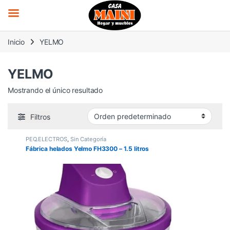
Saltar a la navegación
Saltar al contenido
Inicio
YELMO
YELMO
Mostrando el único resultado
Filtros
PEQ.ELECTROS
,
Sin Categoría
Fábrica helados Yelmo FH3300 – 1.5 litros