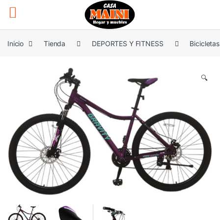
Saltar a la navegación
Saltar al contenido
Inicio
Tienda
DEPORTES Y FITNESS
Bicicletas
🔍