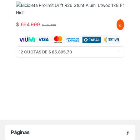
$
664,999
$
815,499
Páginas