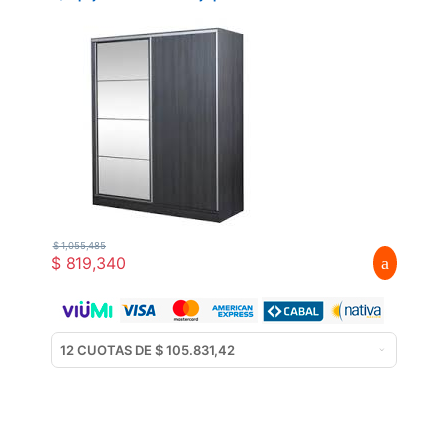
$
1,055,485
$
819,340