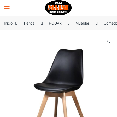
Saltar a la navegación
Saltar al contenido
Inicio
Tienda
HOGAR
Muebles
Comedo
🔍